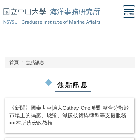
跳
到
主
要
內
容
歡迎來到中山大學海事所網站！
區
首頁
焦點訊息
焦點訊息
《新聞》國泰世華擴大Cathay One聯盟 整合分散於
市場上的揭露、驗證、減碳技術與轉型等支援服務
>>本所蔡宏政教授