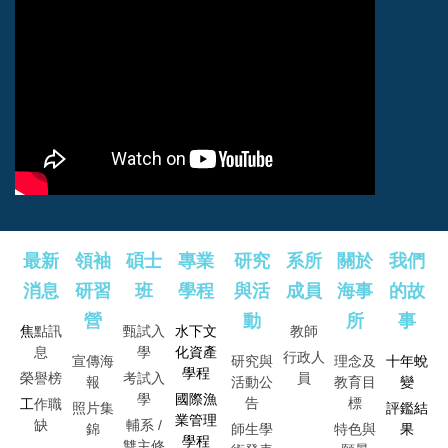
最新
領袖
碩士
專業
研究
系所
關於
我們
消息
研習
班
學程
與活
成員
海事
的故
營
動
所
事
焦
點訊
甄試入
水下文
教師
息
學
化資產
行政人
宣傳海
研究與
理念及
十年蛻
學程
榮譽榜
考試入
員
報
活動公
教育目
變
學
國際漁
告
標
工
作職
照片集
評鑑結
業管理
缺
輔
系 /
錦
師生學
特色與
果
學程
雙主修