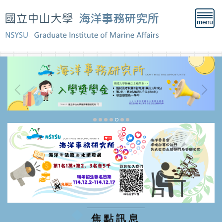
跳
到
主
要
內
《新聞》國泰世華擴大Cathay One聯盟 整合分散
容
於市場上的揭露、驗證、減碳技術與轉型等支援服
區
務>>本所蔡宏政教授
《招生公告》115學年度海洋事務研究所新生(甄試
及考試)報到相關資料
《招生公告》115學年度海洋事務研究所碩士班招
生考試錄取名單
焦點訊息