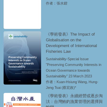
作者：張水鍇
《學術發表》The Impact of
Globalisation on the
Development of International
Fisheries Law
Sustainability-Special Issue
"Preserving Community Interests in
Ocean Governance towards
Sustainability" 23 March 2023
作者：Kuan-Hsiung Wang, Hung-
Jeng Tsai (蔡宏政)*
《學術發表》永續經營或逐步淘
汏：台灣鮪釣漁業管理的選擇與