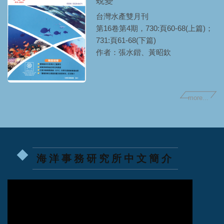
蛻變
台灣水產雙月刊
第16卷第4期，730:頁60-68(上篇)；
731:頁61-68(下篇)
作者：張水鍇、黃昭欽
more...
海洋事務研究所中文簡介