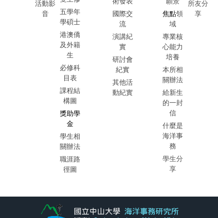
術發表
願景
活動影
所友分
五學年
音
國際交
焦點
領
享
學碩士
流
域
港澳僑
演講紀
專業核
及外籍
實
心能力
生
培養
研討會
必修科
紀實
本所相
目表
關辦法
其他活
課程結
動紀實
給新生
構圖
的一封
信
獎助學
金
什麼是
海洋事
學生相
務
關辦法
學生分
職涯路
享
徑圖