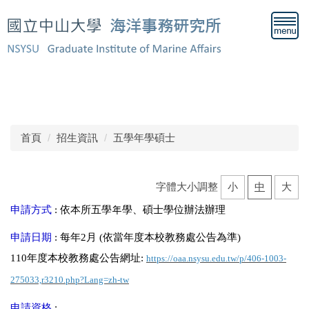
跳
到
主
要
內
容
歡迎來到中山大學海事所網站！
區
首頁
招生資訊
五學年學碩士
字體大小調整
小
中
大
申請方式
: 依本所五學年學、碩士學位辦法辦理
申請日期
: 每年2月 (依當年度本校教務處公告為準)
110年度本校教務處公告網址:
https://oaa.nsysu.edu.tw/p/406-1003-
275033,r3210.php?Lang=zh-tw
申請資格
: